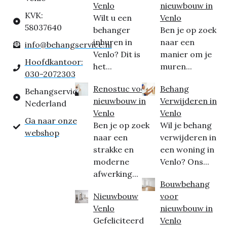
Venlo
nieuwbouw in
KVK:
Wilt u een
Venlo
58037640
behanger
Ben je op zoek
inhuren in
naar een
info@behangservice.nl
Venlo? Dit is
manier om je
Hoofdkantoor:
het...
muren...
030-2072303
Renostuc voor
Behang
Behangservice
nieuwbouw in
Verwijderen in
Nederland
Venlo
Venlo
Ga naar onze
Ben je op zoek
Wil je behang
webshop
naar een
verwijderen in
strakke en
een woning in
moderne
Venlo? Ons...
afwerking...
Bouwbehang
Nieuwbouw
voor
Venlo
nieuwbouw in
Gefeliciteerd
Venlo