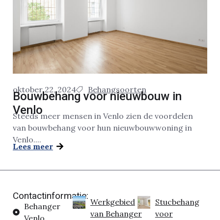
oktober 22, 2024
Behangsoorten
Bouwbehang voor nieuwbouw in
Venlo
Steeds meer mensen in Venlo zien de voordelen
van bouwbehang voor hun nieuwbouwwoning in
Venlo....
Lees meer
Contactinformatie:
Werkgebied
Stucbehang
Behanger
van Behanger
voor
Venlo