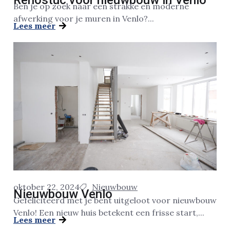
Renostuc voor nieuwbouw in Venlo
Ben je op zoek naar een strakke en moderne
afwerking voor je muren in Venlo?...
Lees meer
oktober 22, 2024
Nieuwbouw
Nieuwbouw Venlo
Gefeliciteerd met je bent uitgeloot voor nieuwbouw
Venlo! Een nieuw huis betekent een frisse start,...
Lees meer