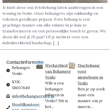
Je kunt door ons fotobehang laten aanbrengen in een
woning in Venlo. Onze behangers zijn vakkundig en
rekenen goedkope prijzen. Foto behang is een
prachtige manier om elke ruimte in je huis te
transformeren en een persoonlijke touch te geven. We
doen dit wel al 20 jaar! Of je nu kiest voor een
indrukwekkend landschap, […]
Contactinformatie:
Werkgebied
Stucbehang
Behanger
van Behanger
voor
Venlo
Venlo
nieuwbouw in
KVK:
Wilt u een
Venlo
58037640
behanger
Ben je op zoek
inhuren in
naar een
info@behangservice.nl
Venlo? Dit is
manier om je
Hoofdkantoor:
het...
muren...