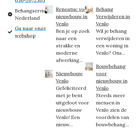
030-2072303
Renostuc voor
Behang
Behangservice
nieuwbouw in
Verwijderen in
Nederland
Venlo
Venlo
Ga naar onze
Ben je op zoek
Wil je behang
webshop
naar een
verwijderen in
strakke en
een woning in
moderne
Venlo? Ons...
afwerking...
Bouwbehang
Nieuwbouw
voor
Venlo
nieuwbouw in
Gefeliciteerd
Venlo
met je bent
Steeds meer
uitgeloot voor
mensen in
nieuwbouw
Venlo zien de
Venlo! Een
voordelen van
nieuw...
bouwbehang...