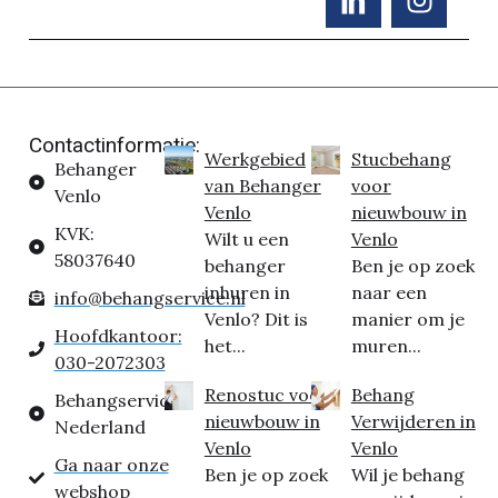
Contactinformatie:
Werkgebied
Stucbehang
Behanger
van Behanger
voor
Venlo
Venlo
nieuwbouw in
KVK:
Wilt u een
Venlo
58037640
behanger
Ben je op zoek
inhuren in
naar een
info@behangservice.nl
Venlo? Dit is
manier om je
Hoofdkantoor:
het...
muren...
030-2072303
Renostuc voor
Behang
Behangservice
nieuwbouw in
Verwijderen in
Nederland
Venlo
Venlo
Ga naar onze
Ben je op zoek
Wil je behang
webshop