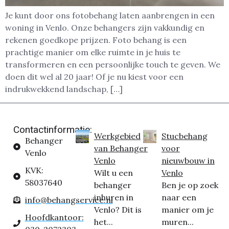
Je kunt door ons fotobehang laten aanbrengen in een
woning in Venlo. Onze behangers zijn vakkundig en
rekenen goedkope prijzen. Foto behang is een
prachtige manier om elke ruimte in je huis te
transformeren en een persoonlijke touch te geven. We
doen dit wel al 20 jaar! Of je nu kiest voor een
indrukwekkend landschap, […]
Contactinformatie:
Werkgebied
Stucbehang
Behanger
van Behanger
voor
Venlo
Venlo
nieuwbouw in
KVK:
Wilt u een
Venlo
58037640
behanger
Ben je op zoek
inhuren in
naar een
info@behangservice.nl
Venlo? Dit is
manier om je
Hoofdkantoor:
het...
muren...