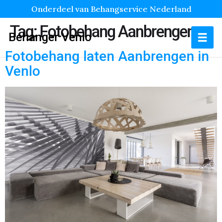
Onderdeel van Behangservice Nederland
Tag:
Fotobehang Aanbrengen
Behanger Venlo
Fotobehang laten Aanbrengen in
Venlo