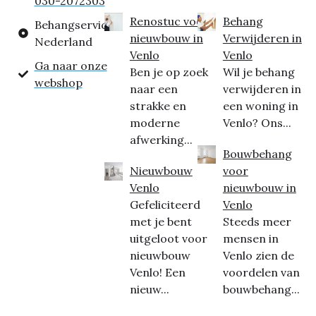
030-2072303
Renostuc voor
Behang
Behangservice
nieuwbouw in
Verwijderen in
Nederland
Venlo
Venlo
Ga naar onze
Ben je op zoek
Wil je behang
webshop
naar een
verwijderen in
strakke en
een woning in
moderne
Venlo? Ons...
afwerking...
Bouwbehang
Nieuwbouw
voor
Venlo
nieuwbouw in
Gefeliciteerd
Venlo
met je bent
Steeds meer
uitgeloot voor
mensen in
nieuwbouw
Venlo zien de
Venlo! Een
voordelen van
nieuw...
bouwbehang...