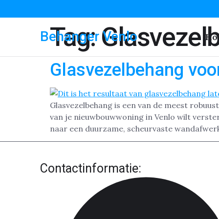
Tag:
Glasvezelb
Behanger Venlo
Ho
Glasvezelbehang voo
Glasvezelbehang is een van de meest robuust
van je nieuwbouwwoning in Venlo wilt verster
naar een duurzame, scheurvaste wandafwerki
Contactinformatie: