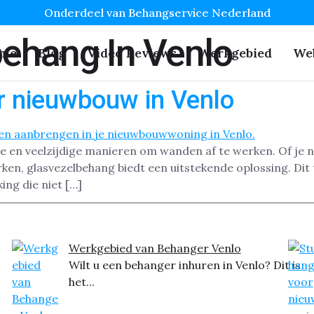
Onderdeel van Behangservice Nederland
ehang In Venlo
me
Blog
Video Reviews
Werkgebied
We
r nieuwbouw in Venlo
e en veelzijdige manieren om wanden af te werken. Of je 
ken, glasvezelbehang biedt een uitstekende oplossing. Dit t
ng die niet […]
Werkgebied van Behanger Venlo
Wilt u een behanger inhuren in Venlo? Dit is
het...