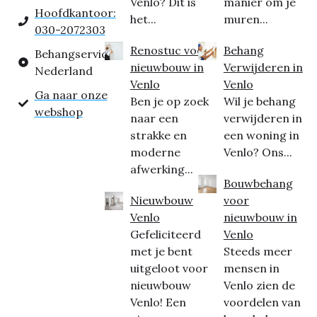
Venlo? Dit is
manier om je
Hoofdkantoor:
het...
muren...
030-2072303
Renostuc voor
Behang
Behangservice
nieuwbouw in
Verwijderen in
Nederland
Venlo
Venlo
Ga naar onze
Ben je op zoek
Wil je behang
webshop
naar een
verwijderen in
strakke en
een woning in
moderne
Venlo? Ons...
afwerking...
Bouwbehang
Nieuwbouw
voor
Venlo
nieuwbouw in
Gefeliciteerd
Venlo
met je bent
Steeds meer
uitgeloot voor
mensen in
nieuwbouw
Venlo zien de
Venlo! Een
voordelen van