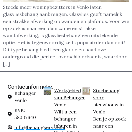
Steeds meer woningbezitters in Venlo laten
glasvliesbehang aanbrengen. Glasvlies geeft namelijk
een strakke afwerking op wanden en plafonds. Voor wie
op zoek is naar een duurzame en strakke
wandafwerking, is glasvliesbehang een uitstekende
optie. Het is tegenwoordig zelfs populairder dan ooit!
Dit type behang biedt een gladde en naadloze
ondergrond die perfect overschilderbaar is, waardoor
[…]
Contactinformatie:
Werkgebied
Stucbehang
Behanger
van Behanger
voor
Venlo
Venlo
nieuwbouw in
KVK:
Wilt u een
Venlo
58037640
behanger
Ben je op zoek
inhuren in
naar een
info@behangservice.nl