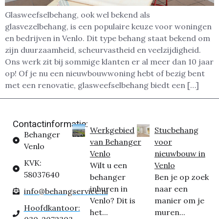
Glasweefselbehang, ook wel bekend als
glasvezelbehang, is een populaire keuze voor woningen
en bedrijven in Venlo. Dit type behang staat bekend om
zijn duurzaamheid, scheurvastheid en veelzijdigheid.
Ons werk zit bij sommige klanten er al meer dan 10 jaar
op! Of je nu een nieuwbouwwoning hebt of bezig bent
met een renovatie, glasweefselbehang biedt een […]
Contactinformatie:
Werkgebied
Stucbehang
Behanger
van Behanger
voor
Venlo
Venlo
nieuwbouw in
KVK:
Wilt u een
Venlo
58037640
behanger
Ben je op zoek
inhuren in
naar een
info@behangservice.nl
Venlo? Dit is
manier om je
Hoofdkantoor:
het...
muren...