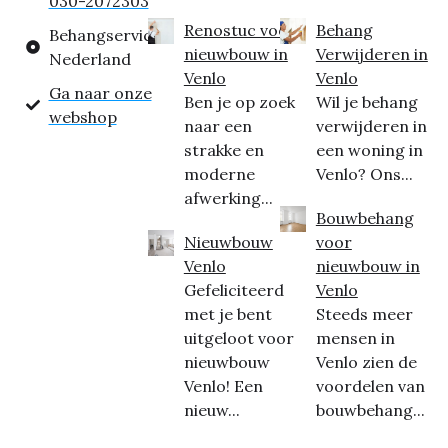
030-2072303
Renostuc voor
Behang
Behangservice
nieuwbouw in
Verwijderen in
Nederland
Venlo
Venlo
Ga naar onze
Ben je op zoek
Wil je behang
webshop
naar een
verwijderen in
strakke en
een woning in
moderne
Venlo? Ons...
afwerking...
Bouwbehang
Nieuwbouw
voor
Venlo
nieuwbouw in
Gefeliciteerd
Venlo
met je bent
Steeds meer
uitgeloot voor
mensen in
nieuwbouw
Venlo zien de
Venlo! Een
voordelen van
nieuw...
bouwbehang...