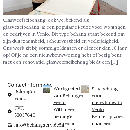
Glasweefselbehang, ook wel bekend als
glasvezelbehang, is een populaire keuze voor woningen
en bedrijven in Venlo. Dit type behang staat bekend om
zijn duurzaamheid, scheurvastheid en veelzijdigheid.
Ons werk zit bij sommige klanten er al meer dan 10 jaar
op! Of je nu een nieuwbouwwoning hebt of bezig bent
met een renovatie, glasweefselbehang biedt een […]
Contactinformatie:
Werkgebied
Stucbehang
Behanger
van Behanger
voor
Venlo
Venlo
nieuwbouw in
KVK:
Wilt u een
Venlo
58037640
behanger
Ben je op zoek
inhuren in
naar een
info@behangservice.nl