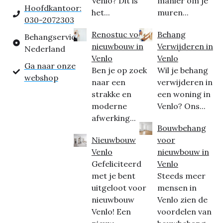
Venlo? Dit is
manier om je
Hoofdkantoor:
het...
muren...
030-2072303
Renostuc voor
Behang
Behangservice
nieuwbouw in
Verwijderen in
Nederland
Venlo
Venlo
Ga naar onze
Ben je op zoek
Wil je behang
webshop
naar een
verwijderen in
strakke en
een woning in
moderne
Venlo? Ons...
afwerking...
Bouwbehang
Nieuwbouw
voor
Venlo
nieuwbouw in
Gefeliciteerd
Venlo
met je bent
Steeds meer
uitgeloot voor
mensen in
nieuwbouw
Venlo zien de
Venlo! Een
voordelen van