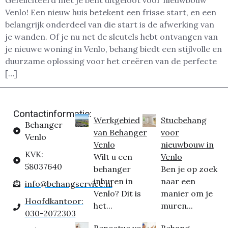
Gefeliciteerd met je bent uitgeloot voor nieuwbouw
Venlo! Een nieuw huis betekent een frisse start, en een
belangrijk onderdeel van die start is de afwerking van
je wanden. Of je nu net de sleutels hebt ontvangen van
je nieuwe woning in Venlo, behang biedt een stijlvolle en
duurzame oplossing voor het creëren van de perfecte
[…]
Contactinformatie:
Werkgebied
Stucbehang
Behanger
van Behanger
voor
Venlo
Venlo
nieuwbouw in
KVK:
Wilt u een
Venlo
58037640
behanger
Ben je op zoek
inhuren in
naar een
info@behangservice.nl
Venlo? Dit is
manier om je
Hoofdkantoor:
het...
muren...
030-2072303
Renostuc voor
Behang