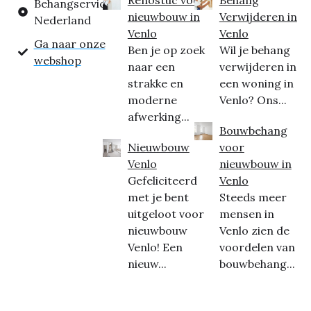
Behangservice
nieuwbouw in
Verwijderen in
Nederland
Venlo
Venlo
Ga naar onze
Ben je op zoek
Wil je behang
webshop
naar een
verwijderen in
strakke en
een woning in
moderne
Venlo? Ons...
afwerking...
Bouwbehang
Nieuwbouw
voor
Venlo
nieuwbouw in
Gefeliciteerd
Venlo
met je bent
Steeds meer
uitgeloot voor
mensen in
nieuwbouw
Venlo zien de
Venlo! Een
voordelen van
nieuw...
bouwbehang...