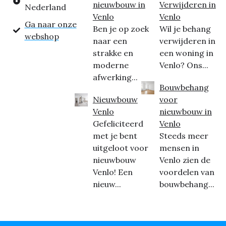
nieuwbouw in
Verwijderen in
Nederland
Venlo
Venlo
Ga naar onze
Ben je op zoek
Wil je behang
webshop
naar een
verwijderen in
strakke en
een woning in
moderne
Venlo? Ons...
afwerking...
Bouwbehang
Nieuwbouw
voor
Venlo
nieuwbouw in
Gefeliciteerd
Venlo
met je bent
Steeds meer
uitgeloot voor
mensen in
nieuwbouw
Venlo zien de
Venlo! Een
voordelen van
nieuw...
bouwbehang...