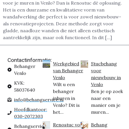
voor je muren in Venlo? Dan is Renostuc dé oplossing.
Het is een duurzame en kwalitatieve vorm van
wandafwerking die perfect is voor zowel nieuwbouw-
als renovatieprojecten. Deze methode zorgt voor
gladde, naadloze wanden die niet alleen esthetisch
aantrekkelijk zijn, maar ook functioneel. In dit […]
Contactinformatie:
Werkgebied
Stucbehang
Behanger
van Behanger
voor
Venlo
Venlo
nieuwbouw in
KVK:
Wilt u een
Venlo
58037640
behanger
Ben je op zoek
inhuren in
naar een
info@behangservice.nl
Venlo? Dit is
manier om je
Hoofdkantoor:
het...
muren...
030-2072303
Renostuc voor
Behang
Behangservice