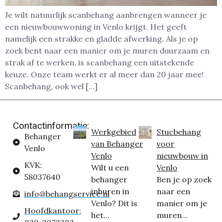
Je wilt natuurlijk scanbehang aanbrengen wanneer je
een nieuwbouwwoning in Venlo krijgt. Het geeft
namelijk een strakke en gladde afwerking. Als je op
zoek bent naar een manier om je muren duurzaam en
strak af te werken, is scanbehang een uitstekende
keuze. Onze team werkt er al meer dan 20 jaar mee!
Scanbehang, ook wel […]
Contactinformatie:
Werkgebied
Stucbehang
Behanger
van Behanger
voor
Venlo
Venlo
nieuwbouw in
KVK:
Wilt u een
Venlo
58037640
behanger
Ben je op zoek
inhuren in
naar een
info@behangservice.nl
Venlo? Dit is
manier om je
Hoofdkantoor:
het...
muren...