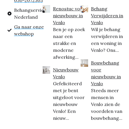
030-2072303
Renostuc voor
Behang
Behangservice
nieuwbouw in
Verwijderen in
Nederland
Venlo
Venlo
Ga naar onze
Ben je op zoek
Wil je behang
webshop
naar een
verwijderen in
strakke en
een woning in
moderne
Venlo? Ons...
afwerking...
Bouwbehang
Nieuwbouw
voor
Venlo
nieuwbouw in
Gefeliciteerd
Venlo
met je bent
Steeds meer
uitgeloot voor
mensen in
nieuwbouw
Venlo zien de
Venlo! Een
voordelen van
nieuw...
bouwbehang...