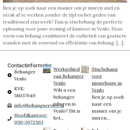
Ben je op zoek naar een manier om je muren snel en
strak af te werken zonder de tijd en het gedoe van
traditioneel stucwerk? Dan is stucbehang de perfecte
oplossing voor jouw woning of kantoor in Venlo. Deze
vorm van behang combineert de esthetiek van gestucte
wanden met de eenvoud en efficiëntie van behang. […]
Contactinformatie:
Werkgebied
Stucbehang
Behanger
van Behanger
voor
Venlo
Venlo
nieuwbouw in
KVK:
Wilt u een
Venlo
58037640
behanger
Ben je op zoek
inhuren in
naar een
info@behangservice.nl
Venlo? Dit is
manier om je
Hoofdkantoor:
het...
muren...
030-2072303