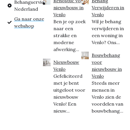
Renostuc voor
Behang
Behangservice
nieuwbouw in
Verwijderen in
Nederland
Venlo
Venlo
Ga naar onze
Ben je op zoek
Wil je behang
webshop
naar een
verwijderen in
strakke en
een woning in
moderne
Venlo? Ons...
afwerking...
Bouwbehang
Nieuwbouw
voor
Venlo
nieuwbouw in
Gefeliciteerd
Venlo
met je bent
Steeds meer
uitgeloot voor
mensen in
nieuwbouw
Venlo zien de
Venlo! Een
voordelen van
nieuw...
bouwbehang...