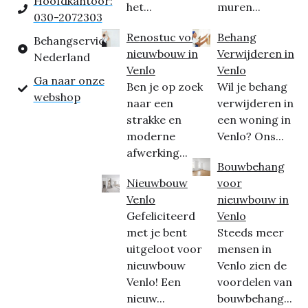
Hoofdkantoor:
het...
muren...
030-2072303
Renostuc voor
Behang
Behangservice
nieuwbouw in
Verwijderen in
Nederland
Venlo
Venlo
Ga naar onze
Ben je op zoek
Wil je behang
webshop
naar een
verwijderen in
strakke en
een woning in
moderne
Venlo? Ons...
afwerking...
Bouwbehang
Nieuwbouw
voor
Venlo
nieuwbouw in
Gefeliciteerd
Venlo
met je bent
Steeds meer
uitgeloot voor
mensen in
nieuwbouw
Venlo zien de
Venlo! Een
voordelen van
nieuw...
bouwbehang...