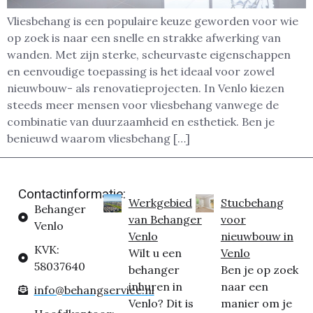
Vliesbehang is een populaire keuze geworden voor wie
op zoek is naar een snelle en strakke afwerking van
wanden. Met zijn sterke, scheurvaste eigenschappen
en eenvoudige toepassing is het ideaal voor zowel
nieuwbouw- als renovatieprojecten. In Venlo kiezen
steeds meer mensen voor vliesbehang vanwege de
combinatie van duurzaamheid en esthetiek. Ben je
benieuwd waarom vliesbehang […]
Contactinformatie:
Werkgebied
Stucbehang
Behanger
van Behanger
voor
Venlo
Venlo
nieuwbouw in
KVK:
Wilt u een
Venlo
58037640
behanger
Ben je op zoek
inhuren in
naar een
info@behangservice.nl
Venlo? Dit is
manier om je