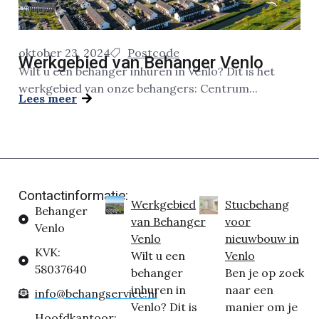
oktober 23, 2024
Postcode
Werkgebied van Behanger Venlo
Wilt u een behanger inhuren in Venlo? Dit is het
werkgebied van onze behangers: Centrum...
Lees meer
Contactinformatie:
Werkgebied
Stucbehang
Behanger
van Behanger
voor
Venlo
Venlo
nieuwbouw in
KVK:
Wilt u een
Venlo
58037640
behanger
Ben je op zoek
inhuren in
naar een
info@behangservice.nl
Venlo? Dit is
manier om je
Hoofdkantoor: